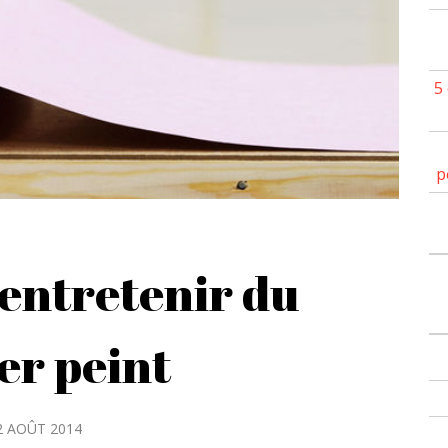
5
p
ntretenir du
er peint
2 AOÛT 2014