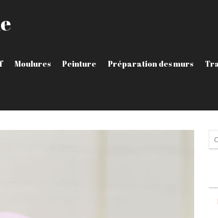
le
f
Moulures
Peinture
Préparation des murs
Tra