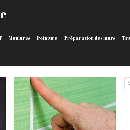
le
f
Moulures
Peinture
Préparation des murs
Tra